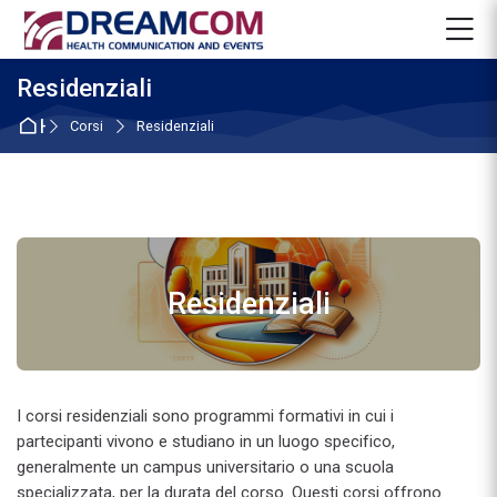
Skip to navigation
Skip to login form
Vai al contenuto principale
Skip to footer
M
Residenziali
Home
Corsi
Residenziali
Residenziali
I corsi residenziali sono programmi formativi in cui i
partecipanti vivono e studiano in un luogo specifico,
generalmente un campus universitario o una scuola
specializzata, per la durata del corso. Questi corsi offrono