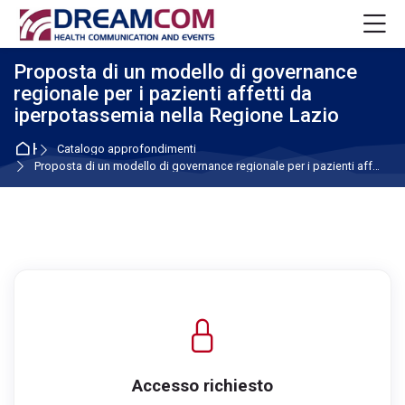
Skip to navigation
Skip to login form
Vai al contenuto principale
Skip to footer
M
Proposta di un modello di governance
regionale per i pazienti affetti da
iperpotassemia nella Regione Lazio
Home
Catalogo approfondimenti
Proposta di un modello di governance regionale per i pazienti affetti da iperpotassemia nella Regione Lazio
Accesso richiesto