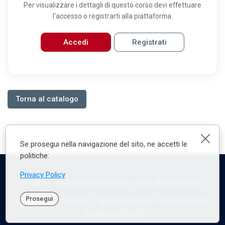
Per visualizzare i dettagli di questo corso devi effettuare
l'accesso o registrarti alla piattaforma.
Accedi
Registrati
Torna al catalogo
Chiu
Se prosegui nella navigazione del sito, ne accetti le
politiche:
Privacy Policy
© 2017 -
2026
Gruppo Dream Srl. Tutti i diritti riservati.
Prosegui
Piazza delle Crociate, 2 - 00162 Roma Tel. +39 06 4818341
info@dreamcom.it